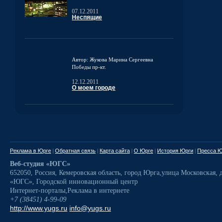
07.12.2011
Неспящие
Автор: Жукова Марина Сергеевна
Победы пр-кт.
12.12.2011
О моем городе
Реклама в Юрге
|
Обратная связь
|
Карта сайта
|
О Юрге
|
История Юрги
|
Пресса Ю
Веб-студия «ЮГС»
652050
,
Россия
,
Кемеровская область,
город Юрга
,
улица Московская, д
«ЮГС», Городской инновационный центр
Интернет-порталы
,
Реклама в интернете
+7 (38451) 4-99-09
http://www.yugs.ru
info@yugs.ru