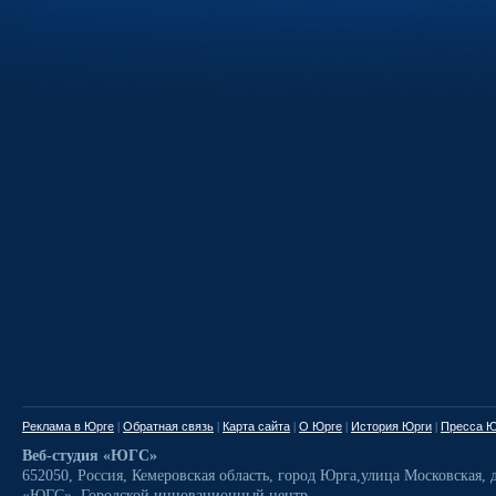
Реклама в Юрге
|
Обратная связь
|
Карта сайта
|
О Юрге
|
История Юрги
|
Пресса Ю
Веб-студия «ЮГС»
652050
,
Россия
,
Кемеровская область,
город Юрга
,
улица Московская, д
«ЮГС», Городской инновационный центр