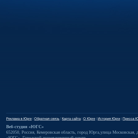
Реклама в Юрге
|
Обратная связь
|
Карта сайта
|
О Юрге
|
История Юрги
|
Пресса Ю
Веб-студия «ЮГС»
652050
,
Россия
,
Кемеровская область,
город Юрга
,
улица Московская, д
«ЮГС», Городской инновационный центр