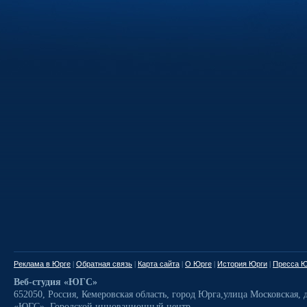
Реклама в Юрге
|
Обратная связь
|
Карта сайта
|
О Юрге
|
История Юрги
|
Пресса Ю
Веб-студия «ЮГС»
652050
,
Россия
,
Кемеровская область,
город Юрга
,
улица Московская, д
«ЮГС», Городской инновационный центр