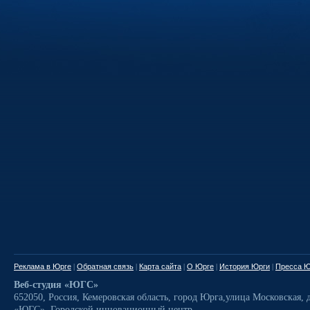
Реклама в Юрге
|
Обратная связь
|
Карта сайта
|
О Юрге
|
История Юрги
|
Пресса Ю
Веб-студия «ЮГС»
652050
,
Россия
,
Кемеровская область,
город Юрга
,
улица Московская, д
«ЮГС», Городской инновационный центр