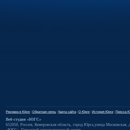
Реклама в Юрге
|
Обратная связь
|
Карта сайта
|
О Юрге
|
История Юрги
|
Пресса Ю
Веб-студия «ЮГС»
652050
,
Россия
,
Кемеровская область,
город Юрга
,
улица Московская, д
«ЮГС», Городской инновационный центр