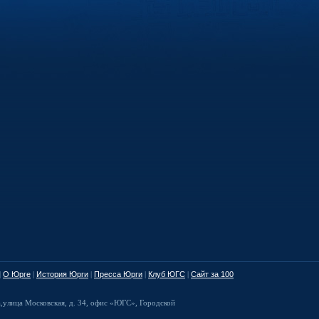
|
О Юрге
|
История Юрги
|
Пресса Юрги
|
Клуб ЮГС
|
Сайт за 100
а
,
улица Московская, д. 34
,
офис «ЮГС», Городской