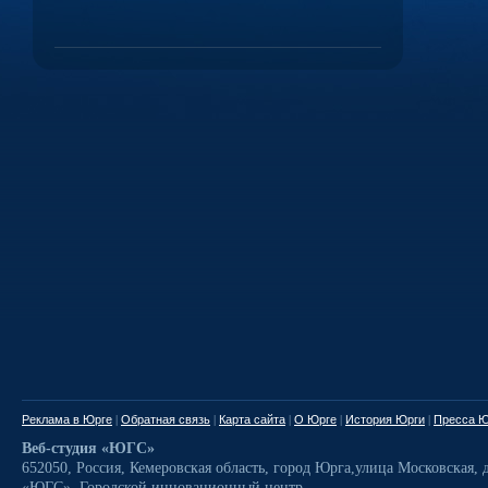
Реклама в Юрге
|
Обратная связь
|
Карта сайта
|
О Юрге
|
История Юрги
|
Пресса Ю
Веб-студия «ЮГС»
652050
,
Россия
,
Кемеровская область,
город Юрга
,
улица Московская, д
«ЮГС», Городской инновационный центр